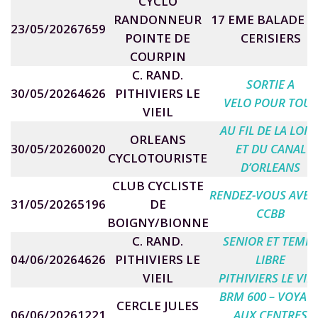
CYCLO
RANDONNEUR
17 EME BALADE D
23/05/2026
7659
POINTE DE
CERISIERS
COURPIN
C. RAND.
SORTIE A
30/05/2026
4626
PITHIVIERS LE
VELO POUR TOUS
VIEIL
AU FIL DE LA LOIR
ORLEANS
30/05/2026
0020
ET DU CANAL
CYCLOTOURISTE
D’ORLEANS
CLUB CYCLISTE
RENDEZ-VOUS AVEC
31/05/2026
5196
DE
CCBB
BOIGNY/BIONNE
C. RAND.
SENIOR ET TEMP
04/06/2026
4626
PITHIVIERS LE
LIBRE
VIEIL
PITHIVIERS LE VIEI
BRM 600 – VOYAG
CERCLE JULES
06/06/2026
1221
AUX CENTRES