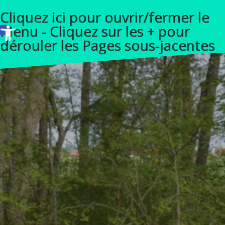
A
Cliquez ici pour ouvrir/fermer le
l
Ouvrir la barre d’outils
Menu - Cliquez sur les + pour
l
dérouler les Pages sous-jacentes
e
r
a
u
c
o
n
t
e
n
u