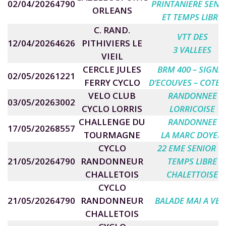
02/04/2026
4790
PRINTANIERE SENI
ORLEANS
ET TEMPS LIBRE
C. RAND.
VTT DES
12/04/2026
4626
PITHIVIERS LE
3 VALLEES
VIEIL
CERCLE JULES
BRM 400 – SIGNA
02/05/2026
1221
FERRY CYCLO
D’ECOUVES – COTE 
VELO CLUB
RANDONNEE
03/05/2026
3002
CYCLO LORRIS
LORRICOISE
CHALLENGE DU
RANDONNEE
17/05/2026
8557
TOURMAGNE
LA MARC DOYEN
CYCLO
2
2 EME SENIOR E
21/05/2026
4790
RANDONNEUR
TEMPS LIBRE
CHALLETOIS
CHALETTOISE
CYCLO
21/05/2026
4790
RANDONNEUR
BALADE MAI A VEL
CHALLETOIS