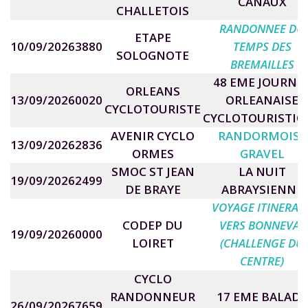
CANAUX
CHALLETOIS
RANDONNEE DU
ETAPE
10/09/2026
3880
TEMPS DES
SOLOGNOTE
BREMAILLES
48 EME JOURNE
ORLEANS
13/09/2026
0020
ORLEANAISE
CYCLOTOURISTE
CYCLOTOURISTIQ
AVENIR CYCLO
RANDORMOISE
13/09/2026
2836
ORMES
GRAVEL
SMOC ST JEAN
LA NUIT
19/09/2026
2499
DE BRAYE
ABRAYSIENNE
VOYAGE ITINERAN
CODEP DU
VERS BONNEVAL
19/09/2026
0000
LOIRET
(CHALLENGE DU
CENTRE)
CYCLO
RANDONNEUR
17 EME BALADE
26/09/2026
7659