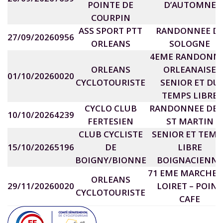
POINTE DE
D’AUTOMNE
COURPIN
ASS SPORT PTT
RANDONNEE D
27/09/2026
0956
ORLEANS
SOLOGNE
4EME RANDONN
ORLEANS
ORLEANAISE
01/10/2026
0020
CYCLOTOURISTE
SENIOR ET DU
TEMPS LIBRE
CYCLO CLUB
RANDONNEE DE 
10/10/2026
4239
FERTESIEN
ST MARTIN
CLUB CYCLISTE
SENIOR ET TEMP
15/10/2026
5196
DE
LIBRE
BOIGNY/BIONNE
BOIGNACIENNE
71 EME MARCHE 
ORLEANS
29/11/2026
0020
LOIRET – POINT
CYCLOTOURISTE
CAFE