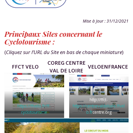
Mise à Jour : 31/12/2021
Principaux Sites concernant le
Cyclotourisme :
(
Cliquez sur l’URL du Site en bas de chaque miniature
)
COREG CENTRE
FFCT VELO
VELOENFRANCE
VAL DE LOIRE
http://ffct-
https://ffvelo.fr/ff-
https://centrevaldeloire.ffvel
cyclotourisme
o.fr
centre.org