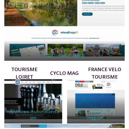
https://veloenfrance.fr
TOURISME
FRANCE VELO
CYCLO MAG
LOIRET
TOURISME
https://www.tourismeloiret.c
https://cyclotourisme-
om
mag.com