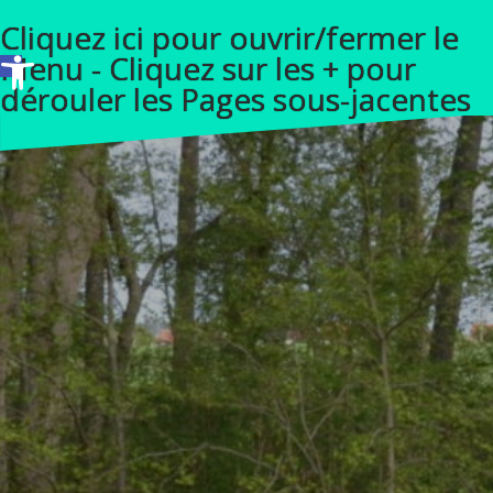
A
Cliquez ici pour ouvrir/fermer le
l
Ouvrir la barre d’outils
Menu - Cliquez sur les + pour
l
dérouler les Pages sous-jacentes
e
r
a
u
c
o
n
t
e
n
u