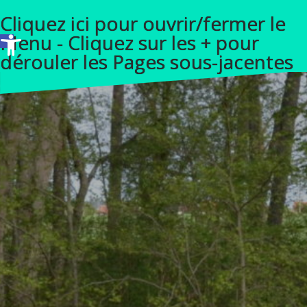
A
Cliquez ici pour ouvrir/fermer le
l
Ouvrir la barre d’outils
Menu - Cliquez sur les + pour
l
dérouler les Pages sous-jacentes
e
r
a
u
c
o
n
t
e
n
u