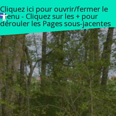
A
Cliquez ici pour ouvrir/fermer le
l
Ouvrir la barre d’outils
Menu - Cliquez sur les + pour
l
dérouler les Pages sous-jacentes
e
r
a
u
c
o
n
t
e
n
u