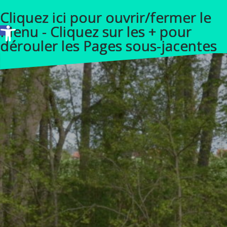
A
Cliquez ici pour ouvrir/fermer le
l
Ouvrir la barre d’outils
Menu - Cliquez sur les + pour
l
dérouler les Pages sous-jacentes
e
r
a
u
c
o
n
t
e
n
u