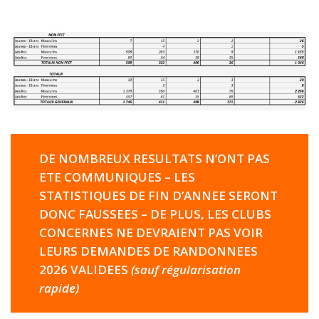
DE NOMBREUX RESULTATS N’ONT PAS
ETE COMMUNIQUES – LES
STATISTIQUES DE FIN D’ANNEE SERONT
DONC FAUSSEES
– DE PLUS, LES CLUBS
CONCERNES NE DEVRAIENT PAS VOIR
LEURS DEMANDES DE RANDONNEES
2026 VALIDEES
(sauf régularisation
rapide)