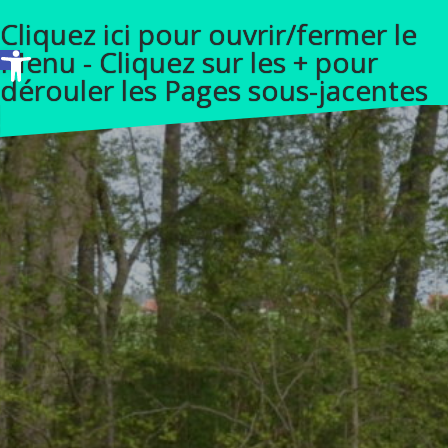
A
Cliquez ici pour ouvrir/fermer le
l
Ouvrir la barre d’outils
Menu - Cliquez sur les + pour
l
dérouler les Pages sous-jacentes
e
r
a
u
c
o
n
t
e
n
u