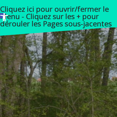
A
Cliquez ici pour ouvrir/fermer le
l
Ouvrir la barre d’outils
Menu - Cliquez sur les + pour
l
dérouler les Pages sous-jacentes
e
r
a
u
c
o
n
t
e
n
u