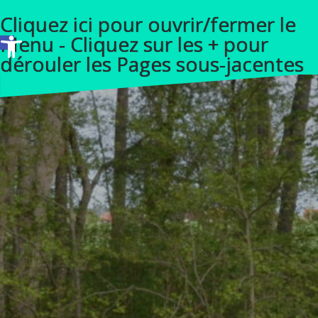
A
Cliquez ici pour ouvrir/fermer le
l
Ouvrir la barre d’outils
Menu - Cliquez sur les + pour
l
dérouler les Pages sous-jacentes
e
r
a
u
c
o
n
t
e
n
u