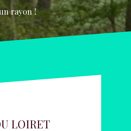
un rayon !
U LOIRET