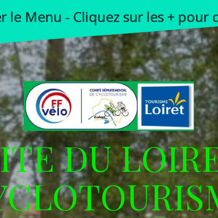
er le Menu - Cliquez sur les + pour
TE DU LOIR
YCLOTOURIS