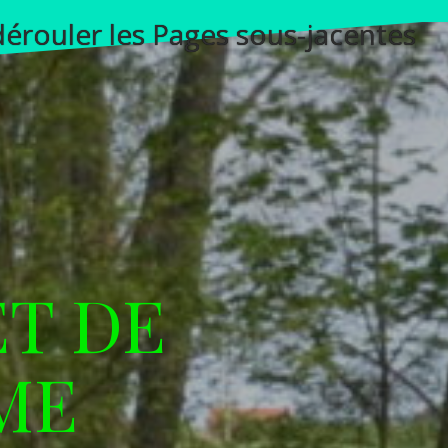
 dérouler les Pages sous-jacentes
ET DE
ME