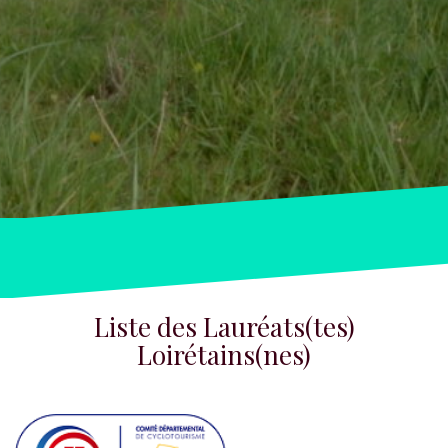
Liste des Lauréats(tes)
Loirétains(nes)