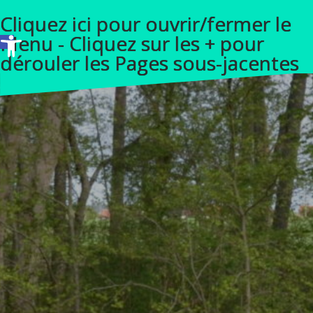
A
Cliquez ici pour ouvrir/fermer le
l
Ouvrir la barre d’outils
Menu - Cliquez sur les + pour
l
dérouler les Pages sous-jacentes
e
r
a
u
c
o
n
t
e
n
u