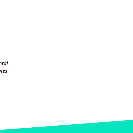
ntal
les