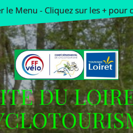
er le Menu - Cliquez sur les + pour
TE DU LOIR
YCLOTOURIS