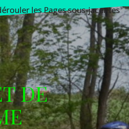
 dérouler les Pages sous-jacentes
ET DE
ME